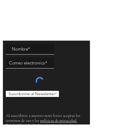
Mantente al tanto de nuestras novedades y
consigue descuentos!
Suscribete a nuestra Newsletter
Suscribirme al Newsletter!
Al suscribirte a nuestro news letter aceptas los
terminos de uso y las
políticas de privacidad.
Puedes Cancelar la Suscripción más tarde.