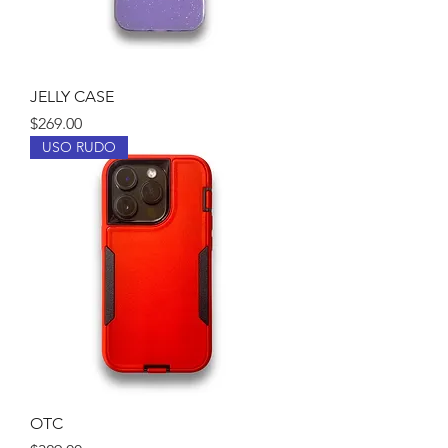
JELLY CASE
Precio
$269.00
USO RUDO
OTC